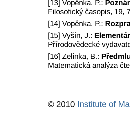
[13] Vopěnka, P.:
Poznám
Filosofický časopis, 19, 
[14] Vopěnka, P.:
Rozpra
[15] Vyšín, J.:
Elementár
Přírodovědecké vydavatel
[16] Zelinka, B.:
Předmlu
Matematická analýza čte
© 2010
Institute of 