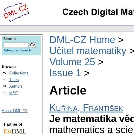
DML-CZ Home
Search
Učitel matematiky
Advanced Search
Volume 25
Browse
Issue 1
Collections
Titles
Article
Authors
MSC
Kuřina, František
About DML-CZ
Je matematika vě
Partner of
mathematics a scien