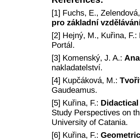
[1] Fuchs, E., Zelendová,
pro základní vzděláván
[2] Hejný, M., Kuřina, F.:
Portál.
[3] Komenský, J. A.:
Anal
nakladatelství.
[4] Kupčáková, M.:
Tvoři
Gaudeamus.
[5] Kuřina, F.:
Didactical
Study Perspectives on th
University of Catania.
[6] Kuřina, F.:
Geometrick