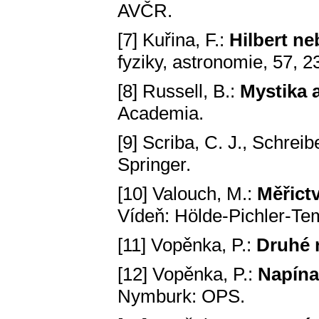
AVČR.
[7] Kuřina, F.:
Hilbert n
fyziky, astronomie, 57, 2
[8] Russell, B.:
Mystika a
Academia.
[9] Scriba, C. J., Schreib
Springer.
[10] Valouch, M.:
Měřictv
Vídeň: Hölde-Pichler-Te
[11] Vopěnka, P.:
Druhé 
[12] Vopěnka, P.:
Napína
Nymburk: OPS.