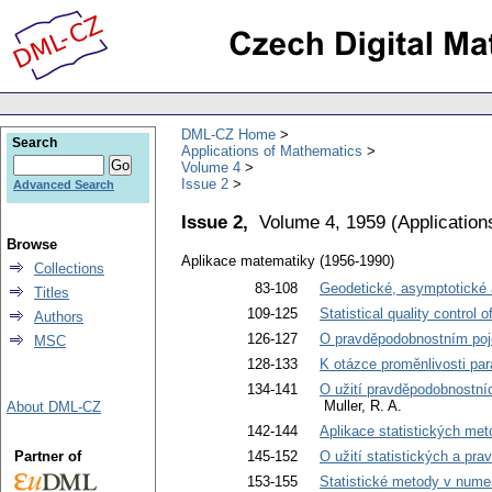
DML-CZ Home
Search
Applications of Mathematics
Volume 4
Issue 2
Advanced Search
Issue 2,
Volume 4, 1959
(
Application
Browse
Aplikace matematiky (1956-1990)
Collections
83-108
Geodetické, asymptotické 
Titles
109-125
Statistical quality control
Authors
126-127
O pravděpodobnostním poj
MSC
128-133
K otázce proměnlivosti par
134-141
O užití pravděpodobnostníc
Muller, R. A.
About DML-CZ
142-144
Aplikace statistických met
Partner of
145-152
O užití statistických a pr
153-155
Statistické metody v numer