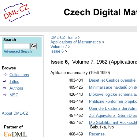
DML-CZ Home
Search
Applications of Mathematics
Volume 7
Issue 6
Advanced Search
Issue 6,
Volume 7, 1962
(
Application
Browse
Aplikace matematiky (1956-1990)
Collections
403-404
Deset let Československé
Titles
405-425
Minimalisace nákladů při 
Authors
426-440
Blokové logické schéma au
MSC
441-449
Přibližně konformní projekc
450-456
Über die Existenz der Adm
About DML-CZ
457-462
Zur Äquivalenz „Stern-Drei
463-467
Die Stabilität mit Rücksic
Partner of
Babuška, Ivo
468-469
Recense
.