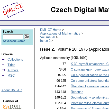
DML-CZ Home
Search
Applications of Mathematics
Volume 20
Issue 2
Advanced Search
Issue 2,
Volume 20, 1975
(
Applicati
Browse
Aplikace matematiky (1956-1990)
Collections
77
K 30. výročí osvobození 
Titles
78-86
О конструкции точек хар
Authors
87-95
On a generalization of the 
MSC
96-125
On some unilateral boundar
126-142
Über die Optimierung eines
About DML-CZ
143-148
Recense
.
149-152
Sedmdesátiny akademika 
Partner of
152-154
Profesor Miloš Zlámal laur
(154a)
Summaries of Papers Appea