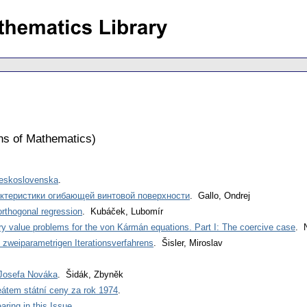
ons of Mathematics
)
Československa
.
актеристики огибающей винтовой поверхности
. Gallo, Ondrej
orthogonal regression
. Kubáček, Lubomír
y value problems for the von Kármán equations. Part I: The coercive case
. 
 zweiparametrigen Iterationsverfahrens
. Šisler, Miroslav
Josefa Nováka
. Šidák, Zbyněk
eátem státní ceny za rok 1974
.
ring in this Issue
.