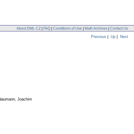
About DML-CZ
|
FAQ
|
Conditions of Use
|
Math Archives
|
Contact Us
Previous
|
Up
|
Next
Naumann, Joachim