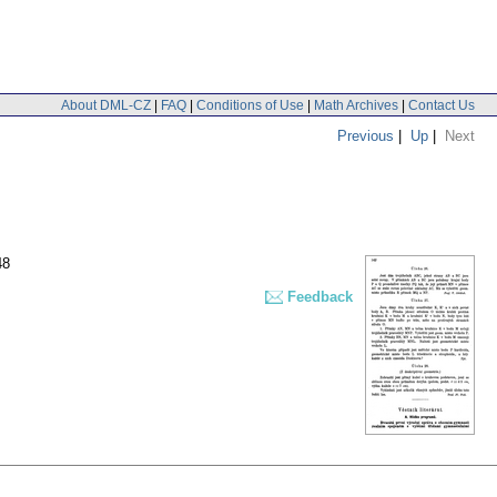
About DML-CZ
|
FAQ
|
Conditions of Use
|
Math Archives
|
Contact Us
Previous
|
Up
|
Next
48
Feedback