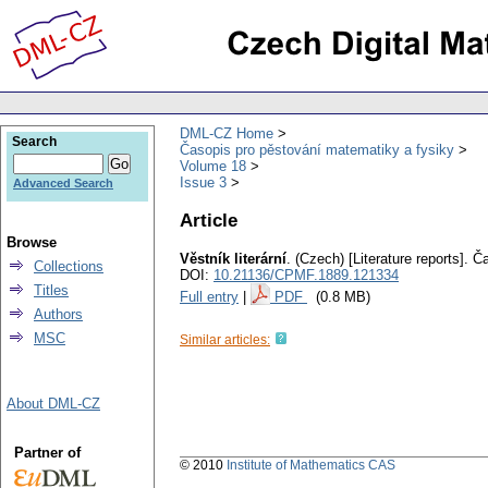
DML-CZ Home
Search
Časopis pro pěstování matematiky a fysiky
Volume 18
Issue 3
Advanced Search
Article
Browse
Věstník literární
.
(Czech) [Literature reports].
Ča
Collections
DOI:
10.21136/CPMF.1889.121334
Titles
Full entry
|
PDF
(0.8 MB)
Authors
MSC
Similar articles:
About DML-CZ
Partner of
© 2010
Institute of Mathematics CAS