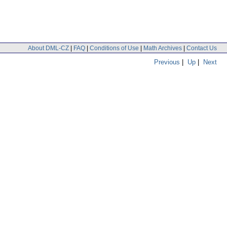
About DML-CZ
|
FAQ
|
Conditions of Use
|
Math Archives
|
Contact Us
Previous
|
Up
|
Next