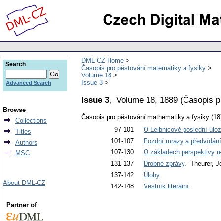
DML-CZ Home
Search
Časopis pro pěstování matematiky a fysiky
Volume 18
Issue 3
Advanced Search
Issue 3,
Volume 18, 1889
(
Časopis p
Browse
Časopis pro pěstování mathematiky a fysiky (18
Collections
97-101
O Leibnicově poslední úloz
Titles
101-107
Pozdní mrazy a předvídání
Authors
107-130
O základech perspektivy reli
MSC
131-137
Drobné zprávy
. Theurer, J
137-142
Úlohy
.
About DML-CZ
142-148
Věstník literární
.
Partner of