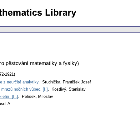
ro pěstování matematiky a fysiky
)
72-1921)
e z neurčité analytiky
. Studnička, František Josef
 mrazů nočních vůbec. [I.]
. Kostlivý, Stanislav
efní. [II.]
. Pelíšek, Miloslav
osef A.