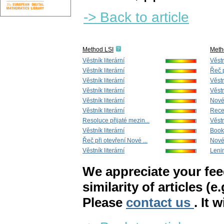
-> Back to article
Method LSI
Meth
Věstník literární
Věstn
Věstník literární
Řeč p
Věstník literární
Věstn
Věstník literární
Věstn
Věstník literární
Nové
Věstník literární
Rece
Resoluce přijaté mezin...
Věstn
Věstník literární
Book
Řeč při otevření Nové ...
Nové
Věstník literární
Lenin
We appreciate your fe
similarity of articles (e
Please
contact us
. It 