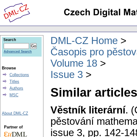
DML-CZ Home
Search
Časopis pro pěstov
Advanced Search
Volume 18
Browse
Issue 3
Collections
Titles
Similar articles
Authors
MSC
Věstník literární
.
(
About DML-CZ
pěstování mathemat
Partner of
issue 3
,
pp. 142-14