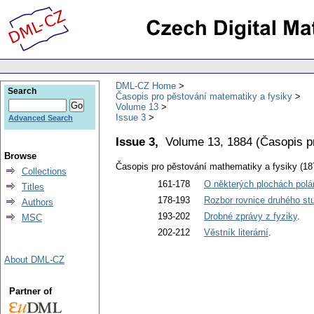
DML-CZ Home
Search
Časopis pro pěstování matematiky a fysiky
Volume 13
Issue 3
Advanced Search
Issue 3,
Volume 13, 1884
(
Časopis p
Browse
Časopis pro pěstování mathematiky a fysiky (18
Collections
161-178
O některých plochách polár
Titles
178-193
Rozbor rovnice druhého st
Authors
193-202
Drobné zprávy z fyziky
.
MSC
202-212
Věstník literární
.
About DML-CZ
Partner of