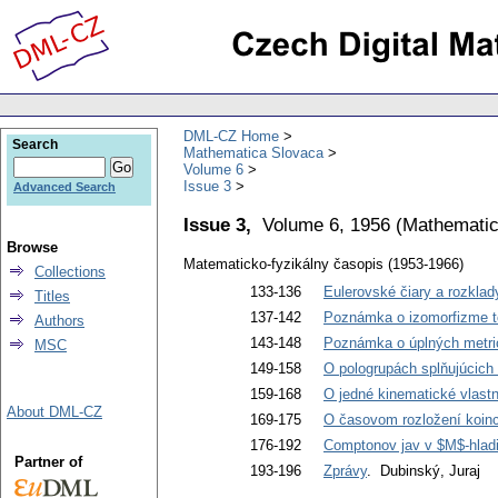
DML-CZ Home
Search
Mathematica Slovaca
Volume 6
Issue 3
Advanced Search
Issue 3,
Volume 6, 1956
(
Mathematic
Browse
Matematicko-fyzikálny časopis (1953-1966)
Collections
133-136
Eulerovské čiary a rozklad
Titles
137-142
Poznámka o izomorfizme to
Authors
143-148
Poznámka o úplných metri
MSC
149-158
O pologrupách splňujúcich 
159-168
O jedné kinematické vlastn
About DML-CZ
169-175
O časovom rozložení koinc
176-192
Comptonov jav v $M$-hlad
Partner of
193-196
Zprávy
. Dubinský, Juraj