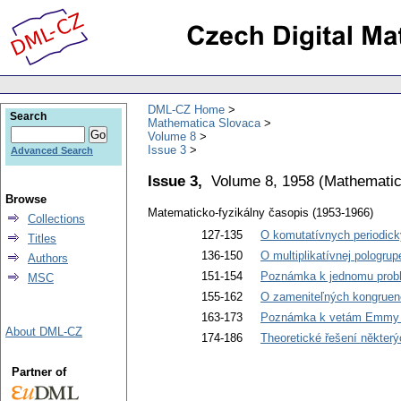
DML-CZ Home
Search
Mathematica Slovaca
Volume 8
Issue 3
Advanced Search
Issue 3,
Volume 8, 1958
(
Mathematic
Browse
Matematicko-fyzikálny časopis (1953-1966)
Collections
127-135
O komutatívnych periodick
Titles
136-150
O multiplikatívnej pologru
Authors
151-154
Poznámka k jednomu probl
MSC
155-162
O zameniteľných kongruen
163-173
Poznámka k vetám Emmy 
About DML-CZ
174-186
Theoretické řešení některý
Partner of