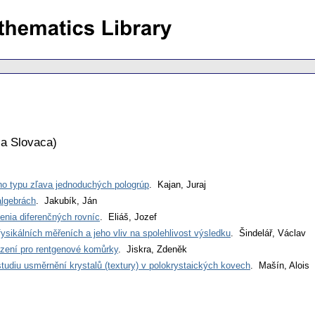
a Slovaca
)
ho typu zľava jednoduchých pologrúp
. Kajan, Juraj
algebrách
. Jakubík, Ján
enia diferenčných rovníc
. Eliáš, Jozef
 fysikálních měřeních a jeho vliv na spolehlivost výsledku
. Šindelář, Václav
ízení pro rentgenové komůrky
. Jiskra, Zdeněk
udiu usměrnění krystalů (textury) v polokrystaických kovech
. Mašín, Alois