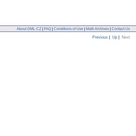
About DML-CZ
|
FAQ
|
Conditions of Use
|
Math Archives
|
Contact Us
Previous
|
Up
|
Next