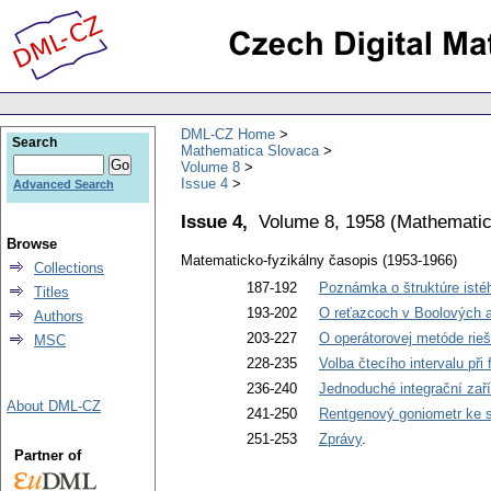
DML-CZ Home
Search
Mathematica Slovaca
Volume 8
Issue 4
Advanced Search
Issue 4,
Volume 8, 1958
(
Mathematic
Browse
Matematicko-fyzikálny časopis (1953-1966)
Collections
187-192
Poznámka o štruktúre isté
Titles
193-202
O reťazcoch v Boolových 
Authors
203-227
O operátorovej metóde rieš
MSC
228-235
Volba čtecího intervalu při
236-240
Jednoduché integrační zař
About DML-CZ
241-250
Rentgenový goniometr ke st
251-253
Zprávy
.
Partner of