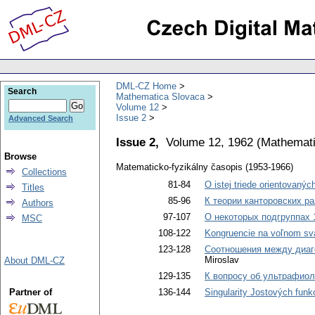
DML-CZ Home
Search
Mathematica Slovaca
Volume 12
Issue 2
Advanced Search
Issue 2,
Volume 12, 1962
(
Mathemati
Browse
Matematicko-fyzikálny časopis (1953-1966)
Collections
81-84
O istej triede orientovanýc
Titles
85-96
К теории канторовских р
Authors
97-107
О некоторых подгруппах 
MSC
108-122
Kongruencie na voľnom sv
123-128
Соотношения между диаг
Miroslav
About DML-CZ
129-135
К вопросу об ультрафиол
Partner of
136-144
Singularity Jostových funkc