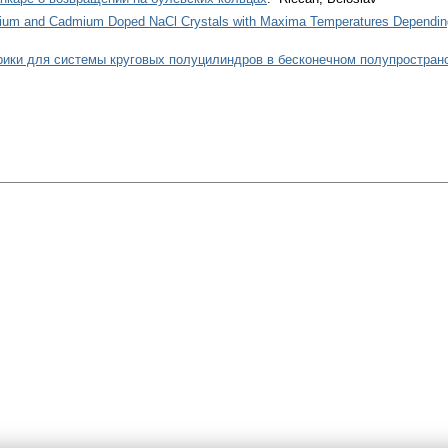
cium and Cadmium Doped NaCl Crystals with Maxima Temperatures Depending
рики для системы круговых полуцилиндров в бесконечном полупростран