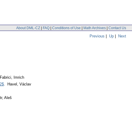
About DML-CZ
|
FAQ
|
Conditions of Use
|
Math Archives
|
Contact Us
Previous
|
Up
|
Next
Fabrici, Imrich
^2$
. Havel, Václav
r, Aleš