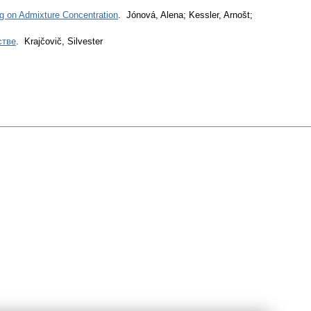
 on Admixture Concentration
. Jónová, Alena; Kessler, Arnošt;
стве
. Krajčovič, Silvester