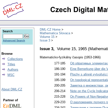
DML-CZ Home
Search
Mathematica Slovaca
Volume 15
Issue 3
Advanced Search
Issue 3,
Volume 15, 1965
(
Mathemati
Browse
Matematicko-fyzikálny časopis (1953-1966)
Collections
177-185
Об обратимых элементах
Titles
186-190
Eine Bemerkung über die Ve
Authors
191-194
Plochy s afinně vytvořující 
MSC
195-199
On topological representat
200-205
Заметка о множествах, р
About DML-CZ
206-214
Note on the Cycle Indicato
215-228
On Powers of Non-Negativ
Partner of
229-233
О разложениях полного г
234-242
Замечание к теореме Пуа