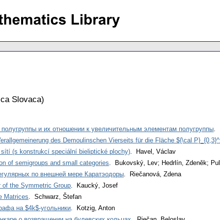
ca Slovaca
)
 полугруппы и их отношении к увеличительным элементам полугруппы
. 
rallgemeinerung des Demoulinschen Vierseits für die Fläche ${\cal P}_{0,3}
sítí (s konstrukcí speciální bieliptické plochy)
. Havel, Václav
ion of semigroups and small categories
. Bukovský, Lev; Hedrlín, Zdeněk; Pult
егулярных по внешней мере Каратэодоры
. Riečanová, Zdena
r of the Symmetric Group
. Kaucký, Josef
e Matrices
. Schwarz, Štefan
рафа на $4k$-угольники
. Kotzig, Anton
нкаре о возвращении на булевских кольцах
. Riečan, Beloslav