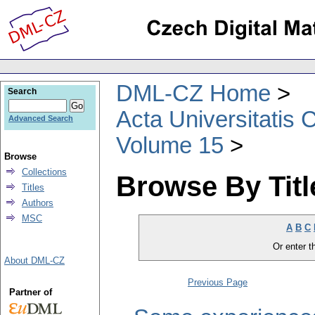
DML-CZ Home
Search
Acta Universitatis 
Advanced Search
Volume 15
Browse
Collections
Browse By Titl
Titles
Authors
MSC
A
B
C
Or enter th
About DML-CZ
Previous Page
Partner of