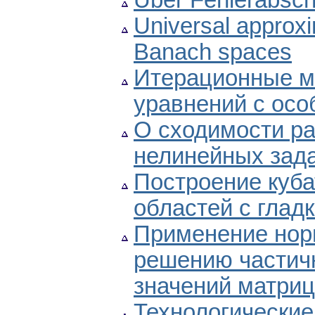
Über Fehlerabscha
Universal approxim
Banach spaces
Итерационные м
уравнений с ос
О сходимости ра
нелинейных зад
Построение куб
областей с глад
Применение нор
решению частич
значений матри
Технологические