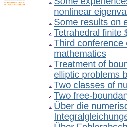
Some experiences
nonlinear eigenv
Some results on e
Tetrahedral finit
Third conference 
mathematics
Treatment of boun
elliptic problems
Two classes of nu
Two free-boundary
Über die numeri
Integralgleichung