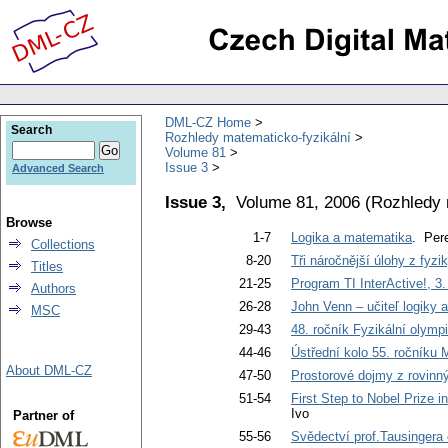
DML-CZ Home
Search
Rozhledy matematicko-fyzikální
Volume 81
Issue 3
Advanced Search
Issue 3,
Volume 81, 2006
(
Rozhledy 
Browse
1-7
Logika a matematika
. Pere
Collections
8-20
Tři náročnější úlohy z fyzi
Titles
21-25
Program TI InterActive!, 3.
Authors
26-28
John Venn – učiteľ logiky 
MSC
29-43
48. ročník Fyzikální olympi
44-46
Ústřední kolo 55. ročníku 
About DML-CZ
47-50
Prostorové dojmy z rovinn
51-54
First Step to Nobel Prize 
Ivo
Partner of
55-56
Svědectví prof.Tausinger