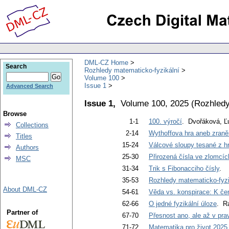
DML-CZ Home
Search
Rozhledy matematicko-fyzikální
Volume 100
Issue 1
Advanced Search
Issue 1,
Volume 100, 2025
(
Rozhledy
Browse
1-1
100. výročí
. Dvořáková, Ľ
Collections
2-14
Wythoffova hra aneb zran
Titles
15-24
Válcové sloupy tesané z h
Authors
25-30
Přirozená čísla ve zlomcí
MSC
31-34
Trik s Fibonacciho čísly
.
35-53
Rozhledy matematicko-fyzi
About DML-CZ
54-61
Věda vs. konspirace: K č
62-66
O jedné fyzikální úloze
. Ra
Partner of
67-70
Přesnost ano, ale až v pra
71-72
Matematika pro život 2025