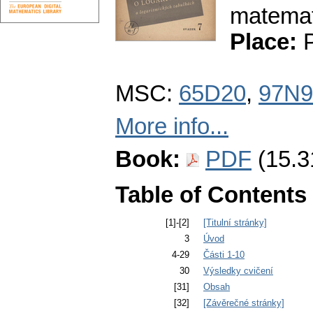
matemat
Place:
P
MSC:
65D20
,
97N9
More info...
Book:
PDF
(15.3
Table of Contents
[1]-[2]
[Titulní stránky]
3
Úvod
4-29
Části 1-10
30
Výsledky cvičení
[31]
Obsah
[32]
[Závěrečné stránky]