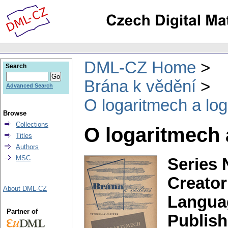
DML-CZ Home
Search
Brána k vědění
Advanced Search
O logaritmech a lo
Browse
Collections
O logaritmech 
Titles
Authors
MSC
Series 
Creator
About DML-CZ
Langua
Partner of
Publish