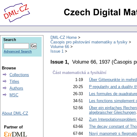
DML-CZ Home
Search
Časopis pro pěstování matematiky a fysiky
Volume 66
Issue 1
Advanced Search
Issue 1,
Volume 66, 1937
(
Časopis p
Browse
Část matematická a fysikální
Collections
1-19
Über Gitterpunkte in mehrd
Titles
20-25
P-regularity and a duality 
Authors
26-33
Les formules de quadratur
MSC
34-51
Les fonctions simplement 
52-56
Über ein einfaches Rechenb
algebraischer Gleichungen
About DML-CZ
57-62
Zum Interpolationsproblem 
63-66
The decay constant of Tho
Partner of
67-84
Nový manometr s flegmatic