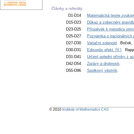
Články a referáty
D1-D14
Matematická teorie zvukom
D15-D23
Důkaz a zobecnění pravid
D23-D25
Příspěvek k metodice pri
D25-D27
Poznámka o iracionálních 
D27-D30
Variační solenoid
. Boček, 
D30-D31
Edisonův efekt. [II.]
. Rapp
D31-D41
Určení polední přímky z a
D42-D54
Zprávy a drobnosti
.
D55-D96
Spolkový věstník
.
© 2010
Institute of Mathematics CAS